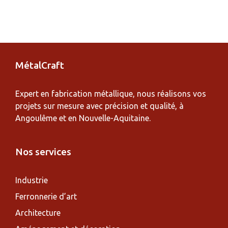
A
l
t
e
r
MétalCraft
n
a
Expert en fabrication métallique, nous réalisons vos
t
projets sur mesure avec précision et qualité, à
i
Angoulême et en Nouvelle-Aquitaine.
v
e
Nos services
:
Industrie
Ferronnerie d’art
Architecture