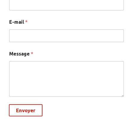
E-mail
*
Message
*
Envoyer
A
l