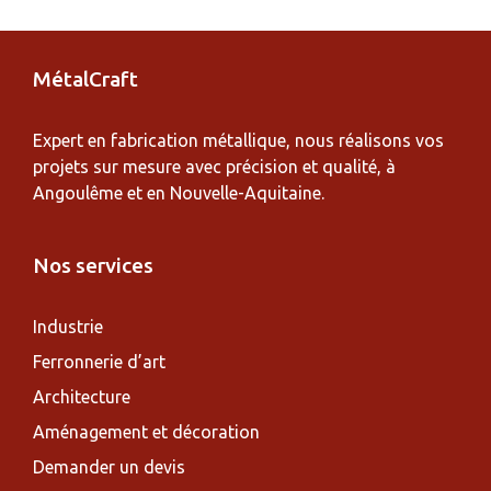
t
e
r
MétalCraft
n
a
Expert en fabrication métallique, nous réalisons vos
t
projets sur mesure avec précision et qualité, à
i
Angoulême et en Nouvelle-Aquitaine.
v
e
Nos services
:
Industrie
Ferronnerie d’art
Architecture
Aménagement et décoration
Demander un devis